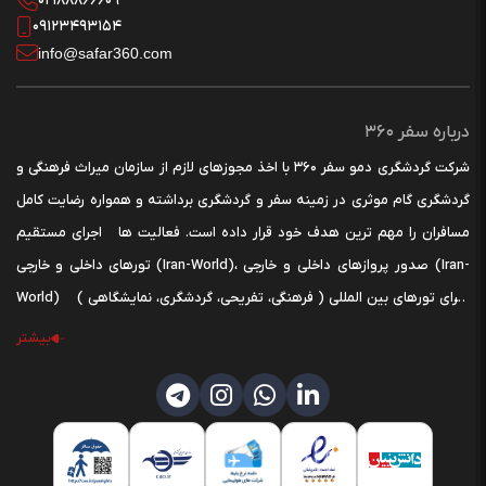
02188866609
09123493154
info@safar360.com
درباره سفر 360
شرکت گردشگری دمو سفر 360 با اخذ مجوزهای لازم از سازمان میراث فرهنگی و
گردشگری گام موثری در زمینه سفر و گردشگری برداشته و همواره رضایت کامل
مسافران را مهم ترین هدف خود قرار داده است. فعالیت ها اجرای مستقیم
تورهای داخلی و خارجی (Iran-World)، صدور پروازهای داخلی و خارجی (Iran-
World) اجرای تورهای بین المللی ( فرهنگی، تفریحی، گردشگری، نمایشگاهی )
اخذ ویزای کشورهای مختلف به ویژه کشورهای اروپایی حوزه شنگن و ... صدور
بیشتر
بیمه نامه مسافرتی و جهانگردی برگزاری تورهای گردشگری سلامت رزرو مساقیم
انواع بلیط تفریحات اجاره خودرو در سراسر دنیا رزرو اتوبوس داخلی * مدیریت
و کادر اجرایی سفر 360 با استفاده از سال‌ها تجربه در زمینه گردشگری همواره در
ارائه خدمات نوین پیشتاز بوده است. * کارشناسان ما راهنمای شما در دریافت