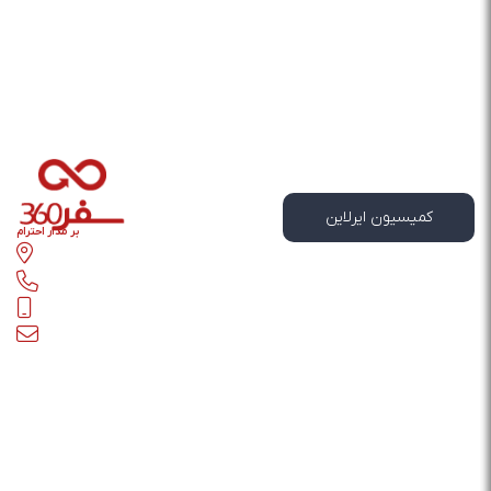
کمیسیون ایرلاین
بر مدار احترام
تهران - خیابان مطهری - بعد از مفتح - پلاک 180 - واحد 1
ها
02188866609
09123493154
info@safar360.com
درباره سفر 360
شرکت گردشگری دمو سفر 360 با اخذ مجوزهای لازم از سازمان میراث فرهنگی و
گردشگری گام موثری در زمینه سفر و گردشگری برداشته و همواره رضایت کامل