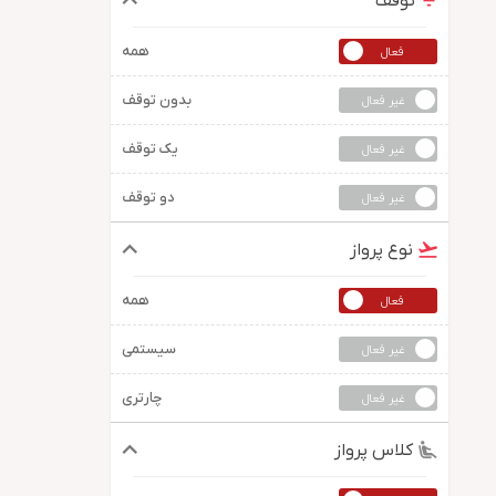
توقف
همه
بدون توقف
یک توقف
دو توقف
نوع پرواز
همه
سیستمی
چارتری
کلاس پرواز