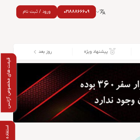
02188866609
ورود / ثبت نام
14050518114922128705454
پیشنهاد ویژه
روز بعد
قیمت های مخصوص آژانس