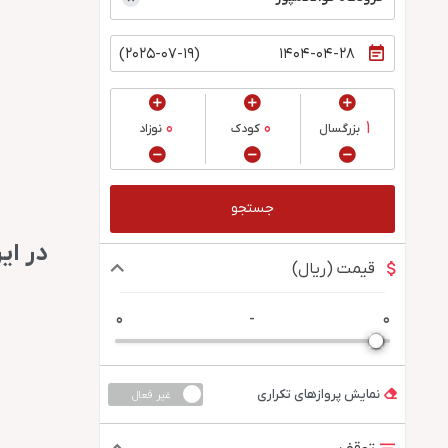
(2025-07-19)
بزرگسال
کودک
نوزاد
جستجو
در ای
قیمت (ریال)
0
-
0
نمایش پروازهای تکراری