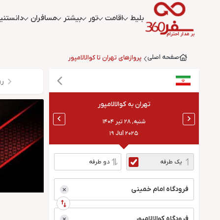
بلیط
اقامت
تور
بیشتر
مسافران
دانستنیه
بر مدار احترام
صفحه اصلی
پروازهای تهران تا کوالالامپور
رو
تهران
کوالالامپور
به
شنبه, ۲۸ تیر ۱۴۰۴
19 Jul 2025
یک طرفه
دو طرفه
×
×