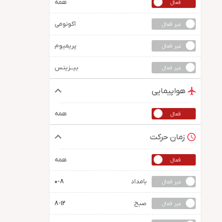
همه
اکونومی
پریمیوم
بیــزینس
هواپیمایی
همه
زمان حرکت
همه
بامداد
0-8
صبح
8-12