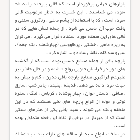
بازارهاى جهانى برخوردار است كه قالى بيرجند را به نام
«مود» مى شناسند . اين شهرت به خاطر مرغوبيت قالى
«مود» است ، كه با استفاده از پشم محلى ، رنگرزى سنتى و
بافت خوب آن حاصل مي شود . از جمله نقش هايى كه در
قالى هاى اين منطقه مورد استفاده قرار مى گيرد ، مى توان
به ريزه ماهى ، خشتى ، پرطاووسى (چهارشعله ، بته جغه) ،
سى و سه كله ، نقش ساده و ... اشاره كرد .
پارچه بافى از جمله صنايع دستى بوده است كه از گذشته
هاى دور در خراسان جنوبى رواج داشته و در حال حاضر نيز
عليرغم فراگيرى صنايع پارچه بافى مدرن ، كم و بيش به
حيات خود ادامه مى دهد . قديفه ، بفبند ، چادر شب ، سارق
، صافى ، دستار خوان ، چهار پوشاله ، كرباس ، لنگ ، سفره
توتى و حوله از انواع پارچه هاى نخى هستند كه در اين
منطقه بافته مى شوند . سبد بافى يكى از هنرهاى سنتى
است كه از ديرباز در برخى از نقاط اين خطه متداول بوده
است .
در ساخت انواع سبد از ساقه هاى نازك بيد ، بادامشك