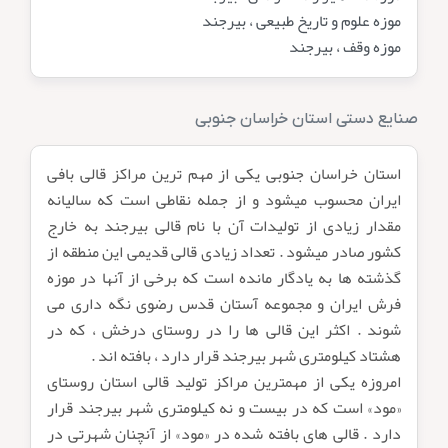
موزه علوم و تاريخ طبيعى ، بيرجند
موزه وقف ، بيرجند
صنایع دستی استان خراسان جنوبی
استان خراسان جنوبى يكى از مهم ترين مراكز قالى بافى
ايران محسوب میشود و از جمله نقاطى است كه ساليانه
مقدار زيادى از توليدات آن با نام قالى بيرجند به خارج
كشور صادر میشود . تعداد زيادى قالى قديمى اين منطقه از
گذشته ها به يادگار مانده است كه برخى از آنها در موزه
فرش ايران و مجموعه آستان قدس رضوى نگه دارى مى
شوند . اكثر اين قالى ها را در روستاى درخش ، كه در
هشتاد كيلومترى شهر بيرجند قرار دارد ، بافته اند .
امروزه يكى از مهمترين مراكز توليد قالى استان روستاى
«مود» است كه در بيست و نه كيلومترى شهر بيرجند قرار
دارد . قالى هاى بافته شده در «مود» از آنچنان شهرتى در