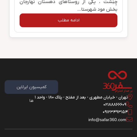
چِنِشت ، یکی از روستاهای دهستان نهارجان
بخش مود شهرستا...
ادامه مطلب
کمیسیون ایرلاین
بر مدار احترام
تهران - خیابان مطهری - بعد از مفتح - پلاک 180 - واحد 1
ها
02188866609
09123493154
info@safar360.com