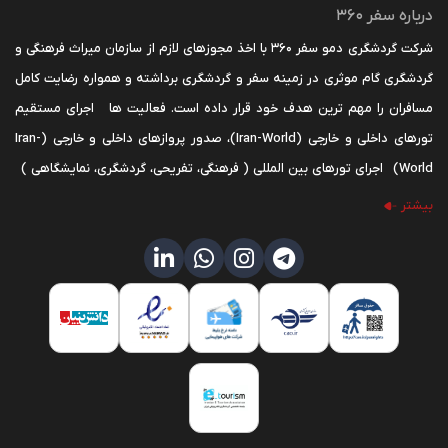
درباره سفر 360
شرکت گردشگری دمو سفر 360 با اخذ مجوزهای لازم از سازمان میراث فرهنگی و
گردشگری گام موثری در زمینه سفر و گردشگری برداشته و همواره رضایت کامل
مسافران را مهم ترین هدف خود قرار داده است. فعالیت ها اجرای مستقیم
تورهای داخلی و خارجی (Iran-World)، صدور پروازهای داخلی و خارجی (Iran-
World) اجرای تورهای بین المللی ( فرهنگی، تفریحی، گردشگری، نمایشگاهی )
اخذ ویزای کشورهای مختلف به ویژه کشورهای اروپایی حوزه شنگن و ... صدور
بیشتر
بیمه نامه مسافرتی و جهانگردی برگزاری تورهای گردشگری سلامت رزرو مساقیم
انواع بلیط تفریحات اجاره خودرو در سراسر دنیا رزرو اتوبوس داخلی * مدیریت
و کادر اجرایی سفر 360 با استفاده از سال‌ها تجربه در زمینه گردشگری همواره در
ارائه خدمات نوین پیشتاز بوده است. * کارشناسان ما راهنمای شما در دریافت
خدمات و امکانات گسترده در سراسر جهان هستند؛ در صورت تمایل و کسب
اطلاعات بیشتر با ما در ارتباط باشید