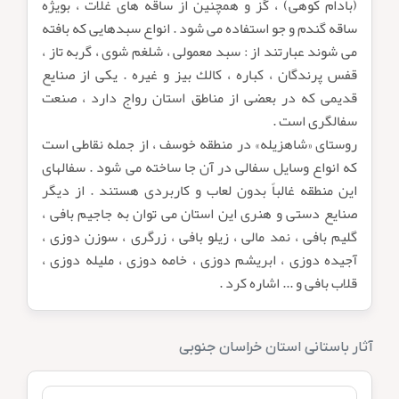
(بادام كوهى) ، گز و همچنين از ساقه هاى غلات ، بويژه
ساقه گندم و جو استفاده مى شود . انواع سبدهايى كه بافته
مى شوند عبارتند از : سبد معمولى ، شلغم شوى ، گربه تاز ،
قفس پرندگان ، كباره ، كالك بيز و غيره . يكى از صنايع
قديمى كه در بعضى از مناطق استان رواج دارد ، صنعت
سفالگرى است .
روستاى «شاهزيله» در منطقه خوسف ، از جمله نقاطى است
كه انواع وسايل سفالى در آن جا ساخته مى شود . سفالهاى
اين منطقه غالباً بدون لعاب و كاربردى هستند . از ديگر
صنايع دستى و هنرى اين استان مى توان به جاجيم بافى ،
گليم بافى ، نمد مالى ، زيلو بافى ، زرگرى ، سوزن دوزى ،
آجيده دوزى ، ابريشم دوزى ، خامه دوزى ، مليله دوزى ،
قلاب بافى و ... اشاره كرد .
آثار باستانی استان خراسان جنوبی