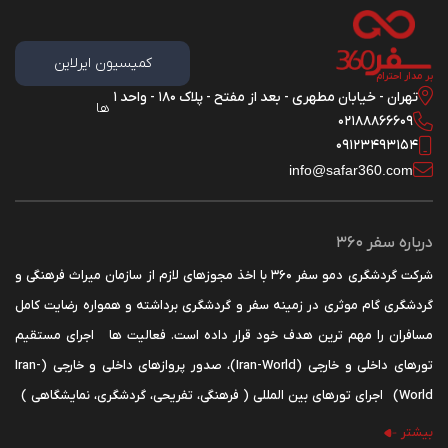
کمیسیون ایرلاین
بر مدار احترام
تهران - خیابان مطهری - بعد از مفتح - پلاک 180 - واحد 1
ها
02188866609
09123493154
info@safar360.com
درباره سفر 360
شرکت گردشگری دمو سفر 360 با اخذ مجوزهای لازم از سازمان میراث فرهنگی و
گردشگری گام موثری در زمینه سفر و گردشگری برداشته و همواره رضایت کامل
مسافران را مهم ترین هدف خود قرار داده است. فعالیت ها اجرای مستقیم
تورهای داخلی و خارجی (Iran-World)، صدور پروازهای داخلی و خارجی (Iran-
World) اجرای تورهای بین المللی ( فرهنگی، تفریحی، گردشگری، نمایشگاهی )
اخذ ویزای کشورهای مختلف به ویژه کشورهای اروپایی حوزه شنگن و ... صدور
بیشتر