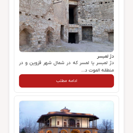
دژ لمبسر
دژ لمبسر یا لمسر که در شمال شهر قزوین و در
منطقه الموت د...
ادامه مطلب