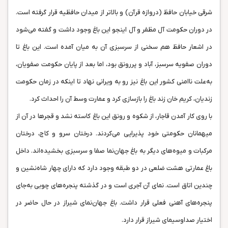
شرقی خیابان حافظ (دروازه‌ قرآن) و بالاتر از میدان حافظیه قرار گرفته است.
در دوران حکومت آل مظفر و آل اینجو این باغ وجود داشت و گفته می‌شود
در اشعار حافظ هم سخنی از سرسبزی آن به میان آمده است. این باغ تا
دوران صفویه سرسبز، آباد و پررونق بود، اما بعد از پایان حکومت صفویان،
به‌علت ناامنی کشور این باغ نیز رو به ویرانی نهاد تا اینکه در زمان حکومت
زندیان، کریم خان زند باغ را بازسازی کرد و عمارت وسط آن را احداث کرد.
با روی کار آمدن قاجار، از شکوه و رونق این باغ کاسته نشد و قجرها در آن از
میهمانان حکومتی خود پذیرایی می‌کردند. درختان سرو و کاج، درختان
مرکبات و میوه‌های دیگر به باغ جهان‌‌نما صفا و سرسبزی بخشیده‌اند. داخل
باغ عمارتی هشت ضلعی در دو طبقه وجود دارد که دارای چهار شاه‌نشین و
چندین اتاق است. نمای آن آجری است و در گذشته پنجره‌های چوبی به‌جای
پنجره‌های آهنی فعلی قرار داشت. باغ جهان‌نمای شیراز در حال حاضر در
اختیار صداوسیمای شیراز قرار دارد.