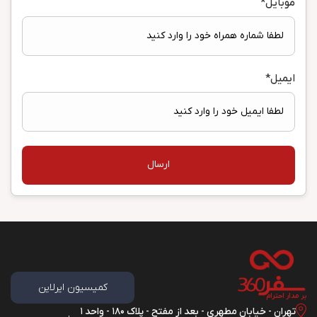
موبایل
*
ایمیل
*
ارسال
کمیسیون ایرلاین
بر مدار احترام
تهران - خیابان مطهری - بعد از مفتح - پلاک 180 - واحد 1