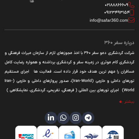
ها
02188866609
09123493154
info@safar360.com
درباره سفر 360
شرکت گردشگری دمو سفر 360 با اخذ مجوزهای لازم از سازمان میراث فرهنگی و
گردشگری گام موثری در زمینه سفر و گردشگری برداشته و همواره رضایت کامل
مسافران را مهم ترین هدف خود قرار داده است. فعالیت ها اجرای مستقیم
تورهای داخلی و خارجی (Iran-World)، صدور پروازهای داخلی و خارجی (Iran-
World) اجرای تورهای بین المللی ( فرهنگی، تفریحی، گردشگری، نمایشگاهی )
اخذ ویزای کشورهای مختلف به ویژه کشورهای اروپایی حوزه شنگن و ... صدور
بیشتر
بیمه نامه مسافرتی و جهانگردی برگزاری تورهای گردشگری سلامت رزرو مساقیم
انواع بلیط تفریحات اجاره خودرو در سراسر دنیا رزرو اتوبوس داخلی * مدیریت
و کادر اجرایی سفر 360 با استفاده از سال‌ها تجربه در زمینه گردشگری همواره در
ارائه خدمات نوین پیشتاز بوده است. * کارشناسان ما راهنمای شما در دریافت