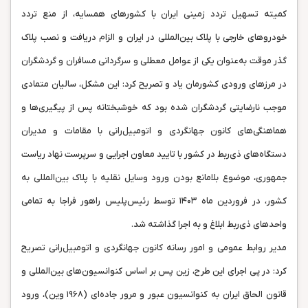
کمیته تسهیل تردد زمینی ایران با کشورهای همسایه، از منع تردد
خودروهای خارجی با پلاک بین‌المللی در ایران و الزام دریافت و نصب پلاک
گذر موقت به‌عنوان یکی از عوامل معطلی و سرگردانی مسافران و گردشگران
در مرزهای ورودی کشورمان یاد و تصریح کرد: این مشکل، سالیان متمادی
موجب نارضایتی گردشگران شده بود که خوشبختانه پس از پیگیری‌ها و
هماهنگی‌های کانون جهانگردی و اتومبیل‌رانی با مقامات و مدیران
دستگاه‌های ذی‌ربط در کشور با تایید معاون اجرایی و سرپرست نهاد ریاست
جمهوری، موضوع بلامانع بودن ورود وسایل نقلیه با پلاک بین‌‏المللی به
کشور، در فروردین ماه ۱۴۰۳ توسط رئیس‌پلیس راهور فراجا به تمامی
واحدهای ذی‌ربط ابلاغ و به اجرا گذاشته شد.
مدیر روابط عمومی و امور رسانه کانون جهانگردی و اتومبیل‌رانی تصریح
کرد: در پی اجرای این طرح، زین پس بر اساس کنوانسیون‌های بین‌المللی و
قانون الحاق ایران به‏ کنوانسیون عبور و مرور جاده‌‏ای (۱۹۶۸ وین)، ورود